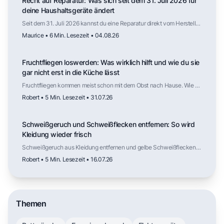
Recht auf Reparatur: Was sich seit dem 31. Juli 2026 für
deine Haushaltsgeräte ändert
Seit dem 31. Juli 2026 kannst du eine Reparatur direkt vom Hersteller
verlangen, auch nach Ablauf der Gewährleistung. Für welche
Maurice • 6 Min. Lesezeit • 04.08.26
Haushaltsgeräte das gilt, wie lange Ersatzteile verfügbar sein
müssen, was die Reparatur kosten darf und wo die Regelung weniger
weit reicht als die Schlagzeilen vermuten lassen.
Fruchtfliegen loswerden: Was wirklich hilft und wie du sie
gar nicht erst in die Küche lässt
Fruchtfliegen kommen meist schon mit dem Obst nach Hause. Wie du
die Fliegen wieder loswirst, welche Falle tatsächlich funktioniert,
Robert • 5 Min. Lesezeit • 31.07.26
warum Kälte die Vermehrung ausbremst und an welchen Stellen in
der Küche die nächste Generation heranwächst.
Schweißgeruch und Schweißflecken entfernen: So wird
Kleidung wieder frisch
Schweißgeruch aus Kleidung entfernen und gelbe Schweißflecken
lösen: Ursachen verstehen, mit Hausmitteln vorbehandeln und mit
Robert • 5 Min. Lesezeit • 16.07.26
dem richtigen Waschprogramm dauerhaft frische Kleidung erreichen.
Themen