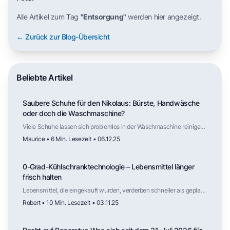
Alle Artikel zum Tag
"Entsorgung"
werden hier angezeigt.
← Zurück zur Blog-Übersicht
Beliebte Artikel
Saubere Schuhe für den Nikolaus: Bürste, Handwäsche
oder doch die Waschmaschine?
Viele Schuhe lassen sich problemlos in der Waschmaschine reinigen,
solange Material und Aufbau dafür geeignet sind. Der Trockner
Maurice • 6 Min. Lesezeit • 06.12.25
hingegen ist selten geeignet. Mit der richtigen Vorbereitung und
Lufttrocknung werden Schuhe zuverlässig sauber – und stehen
vielleicht am nächsten Nikolaustag ohne viel Aufwand frisch vor der
0-Grad-Kühlschranktechnologie – Lebensmittel länger
Tür.
frisch halten
Lebensmittel, die eingekauft wurden, verderben schneller als geplant.
Der folgende Artikel erklärt dir, wie die sogenannte 0-Grad-
Robert • 10 Min. Lesezeit • 03.11.25
Kühlschranktechnologie funktioniert.