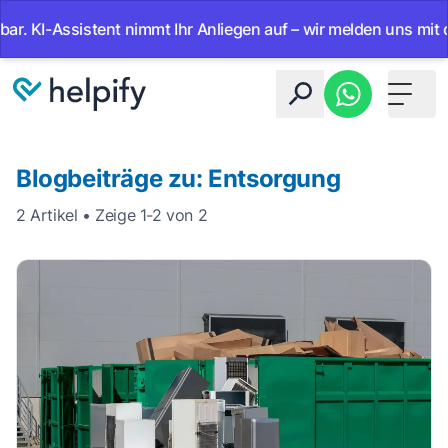
. KI-Assistent nimmt Ihr Anliegen auf – wir melden uns mit de
Toggle 
Blogbeiträge zu: Entsorgung
2 Artikel • Zeige 1-2 von 2