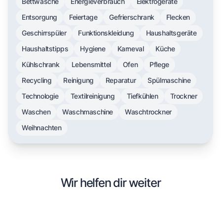
Bettwäsche
Energieverbrauch
Elektrogeräte
Entsorgung
Feiertage
Gefrierschrank
Flecken
Geschirrspüler
Funktionskleidung
Haushaltsgeräte
Haushaltstipps
Hygiene
Karneval
Küche
Kühlschrank
Lebensmittel
Ofen
Pflege
Recycling
Reinigung
Reparatur
Spülmaschine
Technologie
Textilreinigung
Tiefkühlen
Trockner
Waschen
Waschmaschine
Waschtrockner
Weihnachten
Wir helfen dir weiter