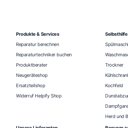
Produkte & Services
Selbsthilf
Reparatur berechnen
Spülmasch
Reparaturtechniker buchen
Waschmasc
Produktberater
Trockner
Neugeräteshop
Kühlschran
Ersatzteilshop
Kochfeld
Widerruf Helpify Shop
Dunstabzu
Dampfgare
Herd und 
Unsere Lieferanten
Bequem za