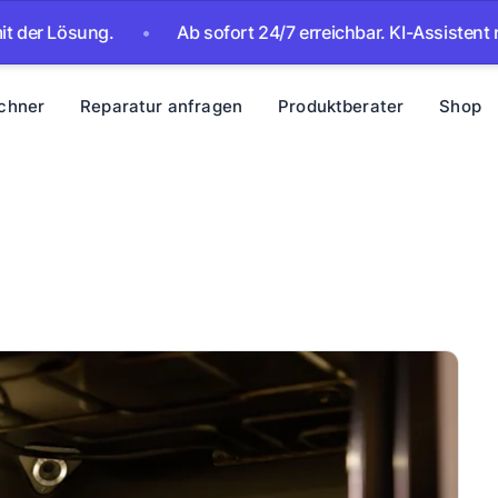
Lösung.
•
Ab sofort 24/7 erreichbar. KI-Assistent nimmt I
chner
Reparatur anfragen
Produktberater
Shop