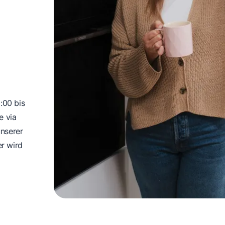
:00 bis
e via
nserer
er wird