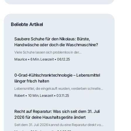
Beliebte Artikel
Saubere Schuhe für den Nikolaus: Bürste,
Handwäsche oder doch die Waschmaschine?
Viele Schuhe lassen sich problemlos in der
Waschmaschine reinigen, solange Material und Aufbau
Maurice • 6 Min. Lesezeit • 06.12.25
dafür geeignet sind. Der Trockner hingegen ist selten
geeignet. Mit der richtigen Vorbereitung und Lufttrocknung
werden Schuhe zuverlässig sauber – und stehen vielleicht
0-Grad-Kühlschranktechnologie – Lebensmittel
am nächsten Nikolaustag ohne viel Aufwand frisch vor der
Tür.
länger frisch halten
Lebensmittel, die eingekauft wurden, verderben schneller
als geplant. Der folgende Artikel erklärt dir, wie die
Robert • 10 Min. Lesezeit • 03.11.25
sogenannte 0-Grad-Kühlschranktechnologie funktioniert.
Recht auf Reparatur: Was sich seit dem 31. Juli
2026 für deine Haushaltsgeräte ändert
Seit dem 31. Juli 2026 kannst du eine Reparatur direkt vom
Hersteller verlangen, auch nach Ablauf der