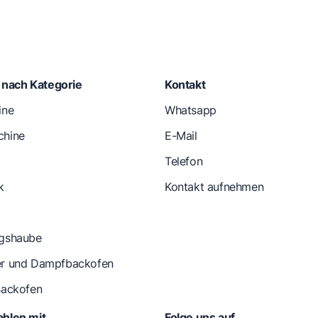
e nach Kategorie
Kontakt
ine
Whatsapp
hine
E-Mail
Telefon
k
Kontakt aufnehmen
gshaube
r und Dampfbackofen
Backofen
hlen mit
Folge uns auf