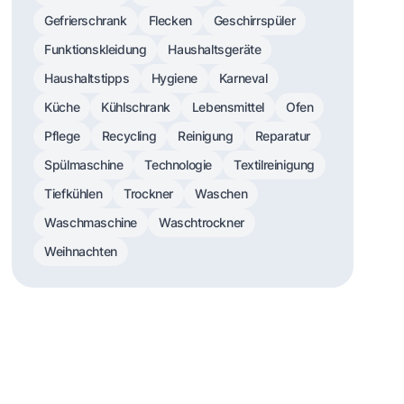
Gefrierschrank
Flecken
Geschirrspüler
Funktionskleidung
Haushaltsgeräte
Haushaltstipps
Hygiene
Karneval
Küche
Kühlschrank
Lebensmittel
Ofen
Pflege
Recycling
Reinigung
Reparatur
Spülmaschine
Technologie
Textilreinigung
Tiefkühlen
Trockner
Waschen
Waschmaschine
Waschtrockner
Weihnachten