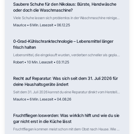
Saubere Schuhe für den Nikolaus: Bürste, Handwäsche
oder doch die Waschmaschine?
Viele Schuhe lassen sich problemlos in der Waschmaschine reinigen,
solange Material und Aufbau dafür geeignet sind. Der Trockner
Maurice • 6 Min. Lesezeit • 06.12.25
hingegen ist selten geeignet. Mit der richtigen Vorbereitung und
Lufttrocknung werden Schuhe zuverlässig sauber – und stehen
vielleicht am nächsten Nikolaustag ohne viel Aufwand frisch vor der
0-Grad-Kühlschranktechnologie – Lebensmittel länger
Tür.
frisch halten
Lebensmittel, die eingekauft wurden, verderben schneller als geplant.
Der folgende Artikel erklärt dir, wie die sogenannte 0-Grad-
Robert • 10 Min. Lesezeit • 03.11.25
Kühlschranktechnologie funktioniert.
Recht auf Reparatur: Was sich seit dem 31. Juli 2026 für
deine Haushaltsgeräte ändert
Seit dem 31. Juli 2026 kannst du eine Reparatur direkt vom Hersteller
verlangen, auch nach Ablauf der Gewährleistung. Für welche
Maurice • 6 Min. Lesezeit • 04.08.26
Haushaltsgeräte das gilt, wie lange Ersatzteile verfügbar sein
müssen, was die Reparatur kosten darf und wo die Regelung weniger
weit reicht als die Schlagzeilen vermuten lassen.
Fruchtfliegen loswerden: Was wirklich hilft und wie du sie
gar nicht erst in die Küche lässt
Fruchtfliegen kommen meist schon mit dem Obst nach Hause. Wie du
die Fliegen wieder loswirst, welche Falle tatsächlich funktioniert,