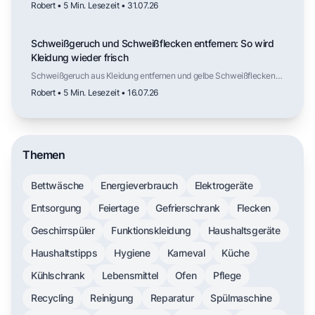
Robert • 5 Min. Lesezeit • 31.07.26
warum Kälte die Vermehrung ausbremst und an welchen Stellen in
der Küche die nächste Generation heranwächst.
Schweißgeruch und Schweißflecken entfernen: So wird
Kleidung wieder frisch
Schweißgeruch aus Kleidung entfernen und gelbe Schweißflecken
lösen: Ursachen verstehen, mit Hausmitteln vorbehandeln und mit
Robert • 5 Min. Lesezeit • 16.07.26
dem richtigen Waschprogramm dauerhaft frische Kleidung erreichen.
Themen
Bettwäsche
Energieverbrauch
Elektrogeräte
Entsorgung
Feiertage
Gefrierschrank
Flecken
Geschirrspüler
Funktionskleidung
Haushaltsgeräte
Haushaltstipps
Hygiene
Karneval
Küche
Kühlschrank
Lebensmittel
Ofen
Pflege
Recycling
Reinigung
Reparatur
Spülmaschine