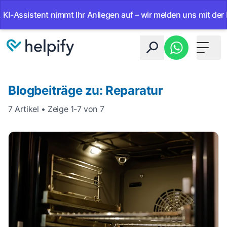
ssistent nimmt Ihr Anliegen auf – wir melden uns mit der Lösu
Toggle 
Blogbeiträge zu: Reparatur
7 Artikel • Zeige 1-7 von 7