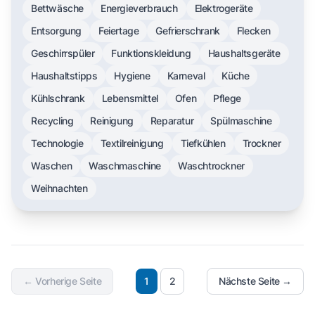
Bettwäsche
Energieverbrauch
Elektrogeräte
Entsorgung
Feiertage
Gefrierschrank
Flecken
Geschirrspüler
Funktionskleidung
Haushaltsgeräte
Haushaltstipps
Hygiene
Karneval
Küche
Kühlschrank
Lebensmittel
Ofen
Pflege
Recycling
Reinigung
Reparatur
Spülmaschine
Technologie
Textilreinigung
Tiefkühlen
Trockner
Waschen
Waschmaschine
Waschtrockner
Weihnachten
← Vorherige Seite
1
2
Nächste Seite →