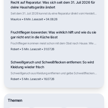
Recht auf Reparatur: Was sich seit dem 31. Juli 2026 für
deine Haushaltsgeräte ändert
Seit dem 31. Juli 2026 kannst du eine Reparatur direkt vom Hersteller
verlangen, auch nach Ablauf der Gewährleistung. Für welche
Maurice • 6 Min. Lesezeit • 04.08.26
Haushaltsgeräte das gilt, wie lange Ersatzteile verfügbar sein
müssen, was die Reparatur kosten darf und wo die Regelung weniger
weit reicht als die Schlagzeilen vermuten lassen.
Fruchtfliegen loswerden: Was wirklich hilft und wie du sie
gar nicht erst in die Küche lässt
Fruchtfliegen kommen meist schon mit dem Obst nach Hause. Wie du
die Fliegen wieder loswirst, welche Falle tatsächlich funktioniert,
Robert • 5 Min. Lesezeit • 31.07.26
warum Kälte die Vermehrung ausbremst und an welchen Stellen in
der Küche die nächste Generation heranwächst.
Schweißgeruch und Schweißflecken entfernen: So wird
Kleidung wieder frisch
Schweißgeruch aus Kleidung entfernen und gelbe Schweißflecken
lösen: Ursachen verstehen, mit Hausmitteln vorbehandeln und mit
Robert • 5 Min. Lesezeit • 16.07.26
dem richtigen Waschprogramm dauerhaft frische Kleidung erreichen.
Themen