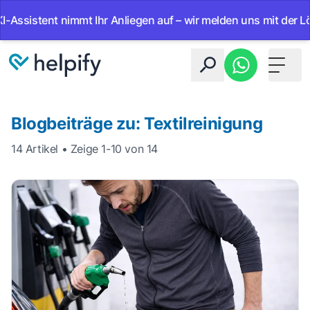
ent nimmt Ihr Anliegen auf – wir melden uns mit der Lösung.
Toggle 
Blogbeiträge zu: Textilreinigung
14 Artikel • Zeige 1-10 von 14