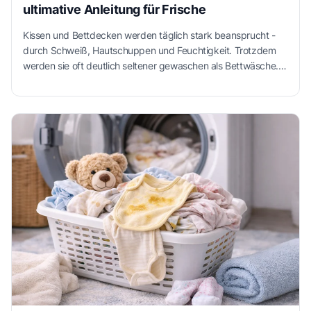
ultimative Anleitung für Frische
Kissen und Bettdecken werden täglich stark beansprucht -
durch Schweiß, Hautschuppen und Feuchtigkeit. Trotzdem
werden sie oft deutlich seltener gewaschen als Bettwäsche.
Viele sind unsicher, ob ihre Waschmaschine der Belastung
standhält oder ob Daunen verklumpen können. Mit der
richtigen Vorbereitung, dem passenden Programm und
sorgfältigem Trocknen lassen sich Kissen und Decken jedoch
problemlos reinigen - und bleiben hygienisch, flauschig und
langlebig.