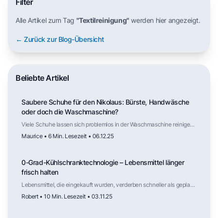
Filter
Alle Artikel zum Tag
"Textilreinigung"
werden hier angezeigt.
← Zurück zur Blog-Übersicht
Beliebte Artikel
Saubere Schuhe für den Nikolaus: Bürste, Handwäsche
oder doch die Waschmaschine?
Viele Schuhe lassen sich problemlos in der Waschmaschine reinigen,
solange Material und Aufbau dafür geeignet sind. Der Trockner
Maurice • 6 Min. Lesezeit • 06.12.25
hingegen ist selten geeignet. Mit der richtigen Vorbereitung und
Lufttrocknung werden Schuhe zuverlässig sauber – und stehen
vielleicht am nächsten Nikolaustag ohne viel Aufwand frisch vor der
0-Grad-Kühlschranktechnologie – Lebensmittel länger
Tür.
frisch halten
Lebensmittel, die eingekauft wurden, verderben schneller als geplant.
Der folgende Artikel erklärt dir, wie die sogenannte 0-Grad-
Robert • 10 Min. Lesezeit • 03.11.25
Kühlschranktechnologie funktioniert.