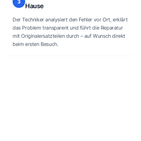
3
Hause
Der Techniker analysiert den Fehler vor Ort, erklärt
das Problem transparent und führt die Reparatur
mit Originalersatzteilen durch – auf Wunsch direkt
beim ersten Besuch.
Kostenlose Erstberatung
Wenn du Fragen zu deinem kaputten Gerät hast oder
Unterstützung dazu benötigst, wie es weitergehen kann,
sind wir für dich da.