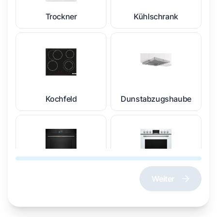
Trockner
Kühlschrank
Kochfeld
Dunstabzugshaube
Weiter
Dampfgarer und
Herd und Backofen
Dampfbackofen