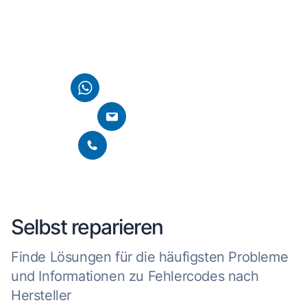
Kontaktiere uns einfach über WhatsApp, E-Mail oder
nutze direkt die Chatfunktion auf unserer Homepage. Wir
finden gemeinsam eine Lösung für dein Anliegen.
Per WhatsApp kontaktieren
E-Mail schreiben
Per Telefon kontaktieren
Selbst reparieren
Finde Lösungen für die häufigsten Probleme
und Informationen zu Fehlercodes nach
Hersteller