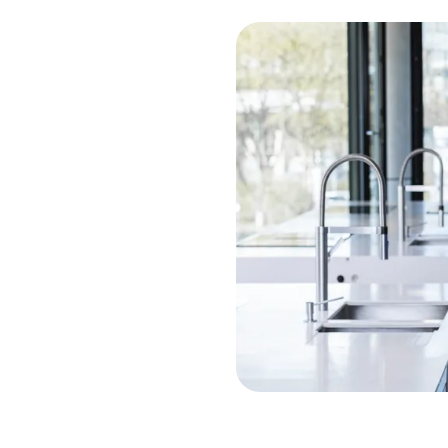
ratung
Unterstützung dazu
a.
tze direkt die Chatfunktion
ung für dein Anliegen.