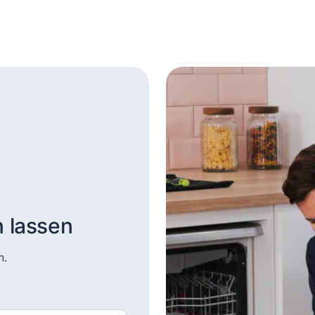
n lassen
n.