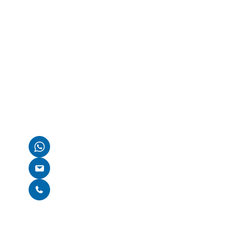
Kostenlose Erstbe
Wenn du Fragen zu deinem kaputten Gerät hast oder 
benötigst, wie es weitergehen kann, sind wir für dich d
Kontaktiere uns einfach über WhatsApp, E-Mail oder nu
auf unserer Homepage. Wir finden gemeinsam eine Lös
Per WhatsApp kontaktieren
E-Mail schreiben
Per Telefon kontaktieren