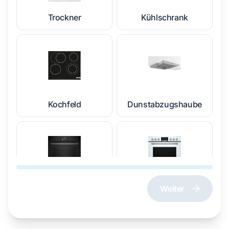
Trockner
Kühlschrank
Kochfeld
Dunstabzugshaube
Weiter
Dampfgarer und
Herd und Backofen
Dampfbackofen