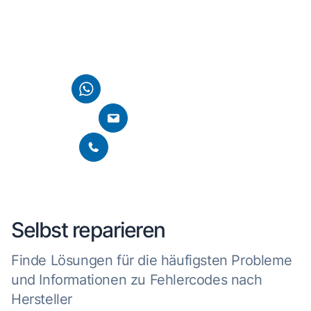
Kontaktiere uns einfach über WhatsApp, E-Mail oder
nutze direkt die Chatfunktion auf unserer Homepage. Wir
finden gemeinsam eine Lösung für dein Anliegen.
Per WhatsApp kontaktieren
E-Mail schreiben
Per Telefon kontaktieren
Selbst reparieren
Finde Lösungen für die häufigsten Probleme
und Informationen zu Fehlercodes nach
Hersteller