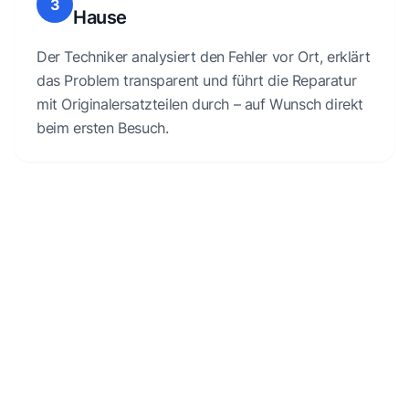
3
Hause
Der Techniker analysiert den Fehler vor Ort, erklärt
das Problem transparent und führt die Reparatur
mit Originalersatzteilen durch – auf Wunsch direkt
beim ersten Besuch.
Kostenlose Erstberatung
Wenn du Fragen zu deinem kaputten Gerät hast oder
Unterstützung dazu benötigst, wie es weitergehen kann,
sind wir für dich da.