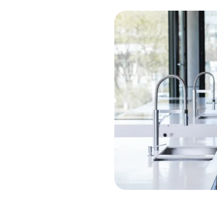
ratung
Unterstützung dazu
a.
tze direkt die Chatfunktion
ung für dein Anliegen.