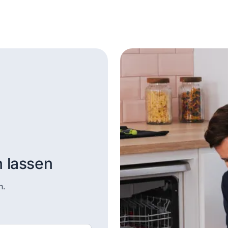
n lassen
n.