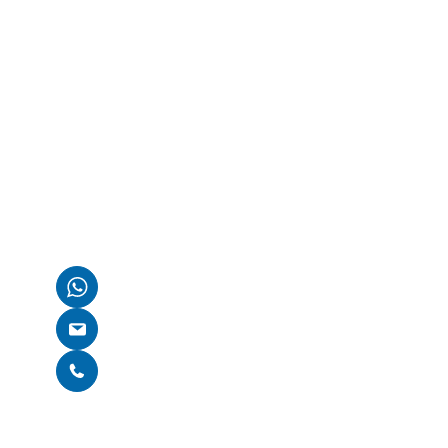
Kostenlose Erstbe
Wenn du Fragen zu deinem kaputten Gerät hast oder 
benötigst, wie es weitergehen kann, sind wir für dich d
Kontaktiere uns einfach über WhatsApp, E-Mail oder nu
auf unserer Homepage. Wir finden gemeinsam eine Lös
Per WhatsApp kontaktieren
E-Mail schreiben
Per Telefon kontaktieren