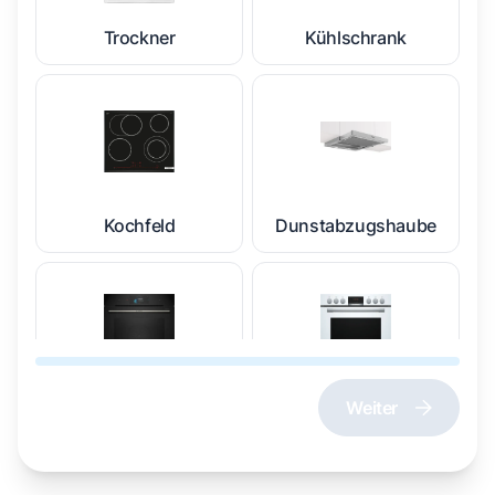
Trockner
Kühlschrank
Kochfeld
Dunstabzugshaube
Weiter
Dampfgarer und
Herd und Backofen
Dampfbackofen