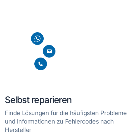
Kontaktiere uns einfach über WhatsApp, E-Mail oder
nutze direkt die Chatfunktion auf unserer Homepage. Wir
finden gemeinsam eine Lösung für dein Anliegen.
Per WhatsApp kontaktieren
E-Mail schreiben
Per Telefon kontaktieren
Selbst reparieren
Finde Lösungen für die häufigsten Probleme
und Informationen zu Fehlercodes nach
Hersteller