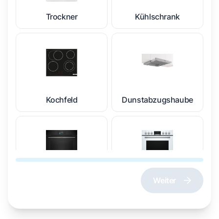
Trockner
Kühlschrank
Kochfeld
Dunstabzugshaube
Weiter
Dampfgarer und
Herd und Backofen
Dampfbackofen