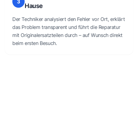
3
Hause
Der Techniker analysiert den Fehler vor Ort, erklärt
das Problem transparent und führt die Reparatur
mit Originalersatzteilen durch – auf Wunsch direkt
beim ersten Besuch.
Kostenlose Erstberatung
Wenn du Fragen zu deinem kaputten Gerät hast oder
Unterstützung dazu benötigst, wie es weitergehen kann,
sind wir für dich da.