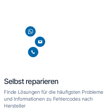
Kontaktiere uns einfach über WhatsApp, E-Mail oder
nutze direkt die Chatfunktion auf unserer Homepage. Wir
finden gemeinsam eine Lösung für dein Anliegen.
Per WhatsApp kontaktieren
E-Mail schreiben
Per Telefon kontaktieren
Selbst reparieren
Finde Lösungen für die häufigsten Probleme
und Informationen zu Fehlercodes nach
Hersteller