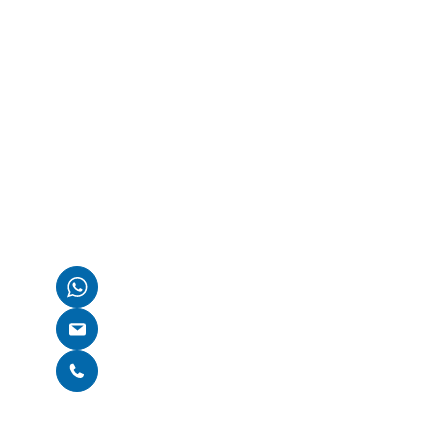
Kostenlose Erstbe
Wenn du Fragen zu deinem kaputten Gerät hast oder 
benötigst, wie es weitergehen kann, sind wir für dich d
Kontaktiere uns einfach über WhatsApp, E-Mail oder nu
auf unserer Homepage. Wir finden gemeinsam eine Lös
Per WhatsApp kontaktieren
E-Mail schreiben
Per Telefon kontaktieren