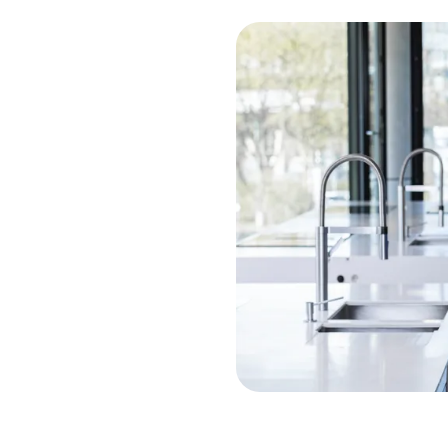
ratung
Unterstützung dazu
a.
tze direkt die Chatfunktion
ung für dein Anliegen.