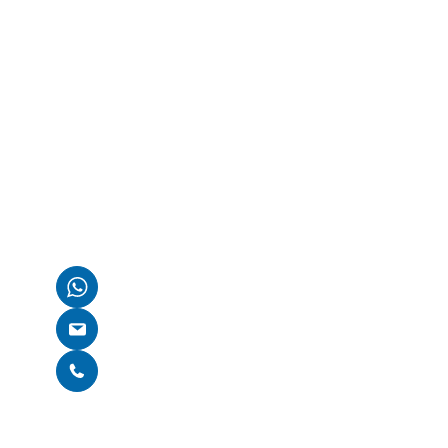
Kostenlose Erstbe
Wenn du Fragen zu deinem kaputten Gerät hast oder 
benötigst, wie es weitergehen kann, sind wir für dich d
Kontaktiere uns einfach über WhatsApp, E-Mail oder nu
auf unserer Homepage. Wir finden gemeinsam eine Lös
Per WhatsApp kontaktieren
E-Mail schreiben
Per Telefon kontaktieren