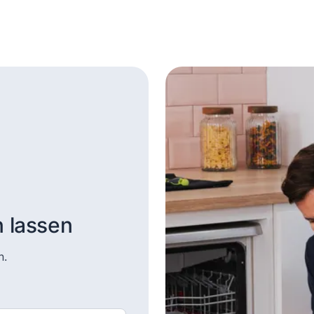
n lassen
n.