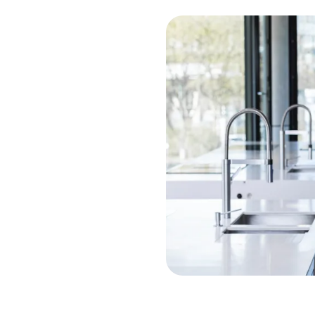
ratung
Unterstützung dazu
a.
tze direkt die Chatfunktion
ung für dein Anliegen.