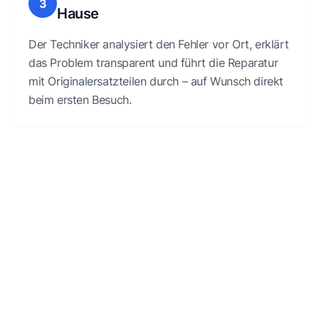
3
Hause
Der Techniker analysiert den Fehler vor Ort, erklärt
das Problem transparent und führt die Reparatur
mit Originalersatzteilen durch – auf Wunsch direkt
beim ersten Besuch.
Kostenlose Erstberatung
Wenn du Fragen zu deinem kaputten Gerät hast oder
Unterstützung dazu benötigst, wie es weitergehen kann,
sind wir für dich da.