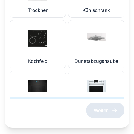
Trockner
Kühlschrank
Kochfeld
Dunstabzugshaube
Weiter
Dampfgarer und
Herd und Backofen
Dampfbackofen