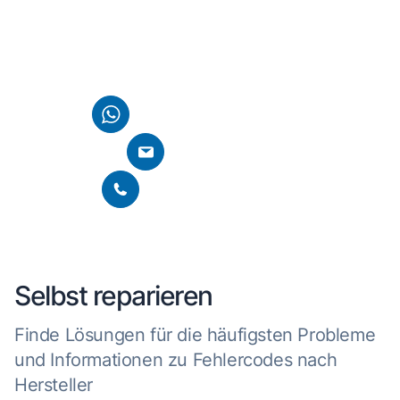
Kontaktiere uns einfach über WhatsApp, E-Mail oder
nutze direkt die Chatfunktion auf unserer Homepage. Wir
finden gemeinsam eine Lösung für dein Anliegen.
Per WhatsApp kontaktieren
E-Mail schreiben
Per Telefon kontaktieren
Selbst reparieren
Finde Lösungen für die häufigsten Probleme
und Informationen zu Fehlercodes nach
Hersteller