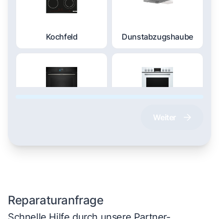
Kochfeld
Dunstabzugshaube
Weiter
Dampfgarer und
Herd und Backofen
Dampfbackofen
Reparaturanfrage
Schnelle Hilfe durch unsere Partner-