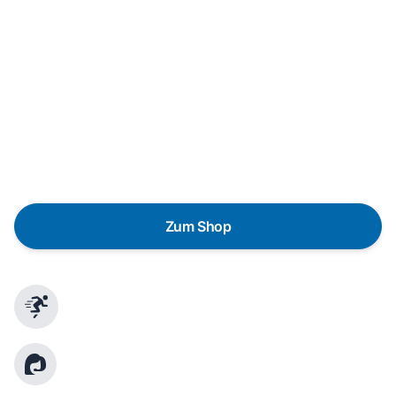
In wenigen Schritten dein passendes
Wunschgerät finden
Eine Reparatur lohnt sich nicht? Du möchtest dein Gerät
lieber gegen einen energieeffizienten Nachfolger
austauschen? Unser
Produktberater
hilft dir, durch
gezielte Fragen das passende Gerät für deine
Bedürfnisse zu finden.
Zum Shop
Schnelle Lieferung
Kundenberatung