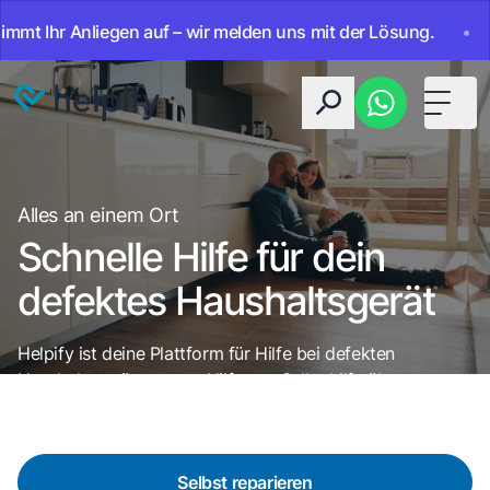
Ihr Anliegen auf – wir melden uns mit der Lösung.
•
Ab s
Toggle 
Alles an einem Ort
Schnelle Hilfe für dein
defektes Haushaltsgerät
Helpify ist deine Plattform für Hilfe bei defekten
Haushaltsgeräten - von Hilfe-zur-Selbsthilfe über
Reparatur bis Neugerätekauf.
Selbst reparieren