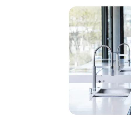
ratung
Unterstützung dazu
a.
tze direkt die Chatfunktion
ung für dein Anliegen.