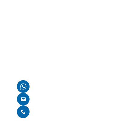
Kostenlose Erstbe
Wenn du Fragen zu deinem kaputten Gerät hast oder 
benötigst, wie es weitergehen kann, sind wir für dich d
Kontaktiere uns einfach über WhatsApp, E-Mail oder nu
auf unserer Homepage. Wir finden gemeinsam eine Lös
Per WhatsApp kontaktieren
E-Mail schreiben
Per Telefon kontaktieren