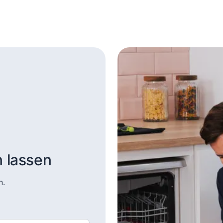
n lassen
n.