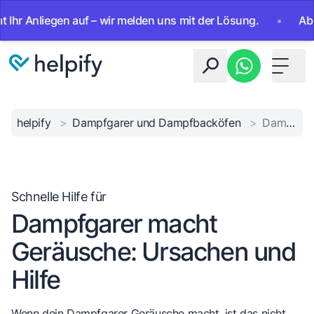
 Anliegen auf – wir melden uns mit der Lösung.
•
Ab sofor
Toggle 
helpify
>
Dampfgarer und Dampfbacköfen
>
Dampfgarer macht Geräusche: Ursachen und Hilfe
Schnelle Hilfe für
Dampfgarer macht
Geräusche: Ursachen und
Hilfe
Wenn dein Dampfgarer Geräusche macht, ist das nicht