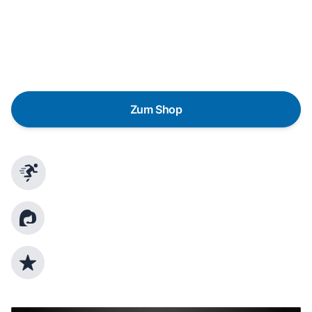
Eine Reparatur lohnt sich nicht? Du möchtest dein Gerät
lieber gegen einen energieeffizienten Nachfolger
austauschen? Unser
Produktberater
hilft dir, durch
gezielte Fragen das passende Gerät für deine
Bedürfnisse zu finden.
Zum Shop
Schnelle Lieferung
Kundenberatung
Top Produktauswahl