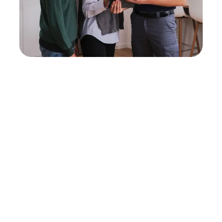
Neukauf
In wenigen Schritten dein passendes
Wunschgerät finden
Eine Reparatur lohnt sich nicht? Du möchtest dein Gerät
lieber gegen einen energieeffizienten Nachfolger
austauschen? Unser
Produktberater
hilft dir, durch
gezielte Fragen das passende Gerät für deine