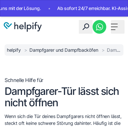
it der Lösung.
•
Ab sofort 24/7 erreichbar. KI-Assistent
Toggle 
helpify
>
Dampfgarer und Dampfbacköfen
>
Dampfgarer-Tür lässt sich nicht öffnen
Schnelle Hilfe für
Dampfgarer-Tür lässt sich
nicht öffnen
Wenn sich die Tür deines Dampfgarers nicht öffnen lässt,
steckt oft keine schwere Störung dahinter. Häufig ist die