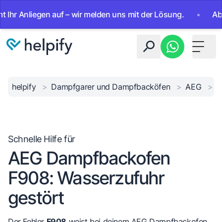
Anliegen auf – wir melden uns mit der Lösung.
•
Ab sofort
Toggle 
helpify
>
Dampfgarer und Dampfbacköfen
>
AEG
>
F
Schnelle Hilfe für
AEG Dampfbackofen
F908: Wasserzufuhr
gestört
Der Fehler
F908
weist bei deinem AEG Dampfbackofen