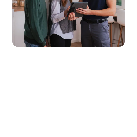
Neukauf
In wenigen Schritten dein passendes
Wunschgerät finden
Eine Reparatur lohnt sich nicht? Du möchtest dein Gerät
lieber gegen einen energieeffizienten Nachfolger
austauschen? Unser
Produktberater
hilft dir, durch