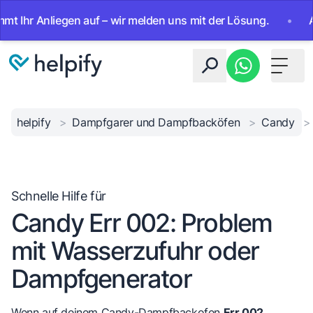
r Anliegen auf – wir melden uns mit der Lösung.
•
Ab sofo
Toggle 
helpify
>
Dampfgarer und Dampfbacköfen
>
Candy
>
Schnelle Hilfe für
Candy Err 002: Problem
mit Wasserzufuhr oder
Dampfgenerator
Wenn auf deinem Candy-Dampfbackofen
Err 002