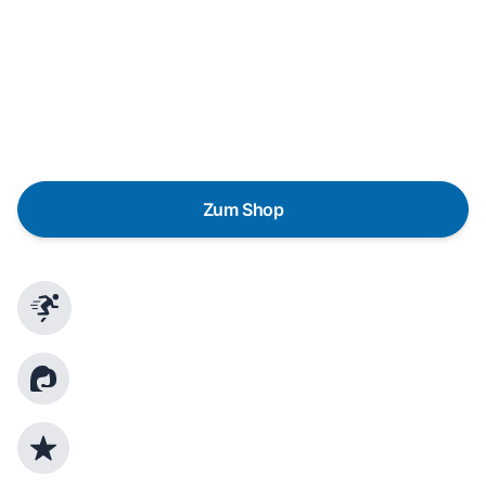
Wunschgerät finden
Eine Reparatur lohnt sich nicht? Du möchtest dein Gerät
lieber gegen einen energieeffizienten Nachfolger
austauschen? Unser
Produktberater
hilft dir, durch
gezielte Fragen das passende Gerät für deine
Bedürfnisse zu finden.
Zum Shop
Schnelle Lieferung
Kundenberatung
Top Produktauswahl