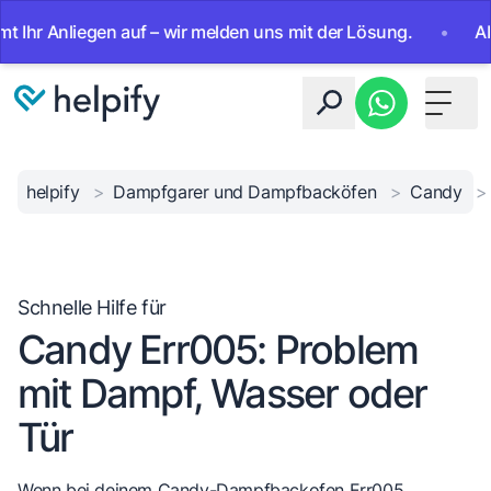
 Anliegen auf – wir melden uns mit der Lösung.
•
Ab sofor
Toggle 
helpify
>
Dampfgarer und Dampfbacköfen
>
Candy
>
Schnelle Hilfe für
Candy Err005: Problem
mit Dampf, Wasser oder
Tür
Wenn bei deinem Candy-Dampfbackofen Err005