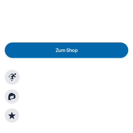
Eine Reparatur lohnt sich nicht? Du möchtest dein Gerät
lieber gegen einen energieeffizienten Nachfolger
austauschen? Unser
Produktberater
hilft dir, durch
gezielte Fragen das passende Gerät für deine
Bedürfnisse zu finden.
Zum Shop
Schnelle Lieferung
Kundenberatung
Top Produktauswahl