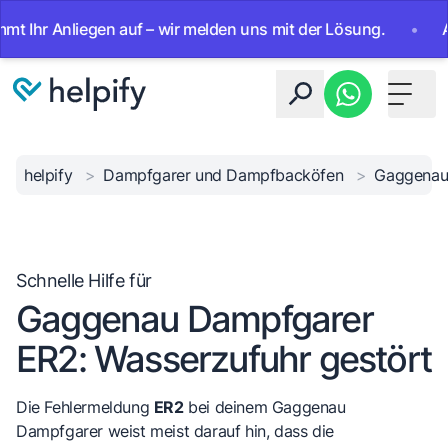
r Anliegen auf – wir melden uns mit der Lösung.
•
Ab sofo
Toggle 
helpify
>
Dampfgarer und Dampfbacköfen
>
Gaggena
Schnelle Hilfe für
Gaggenau Dampfgarer
ER2: Wasserzufuhr gestört
Die Fehlermeldung
ER2
bei deinem Gaggenau
Dampfgarer weist meist darauf hin, dass die