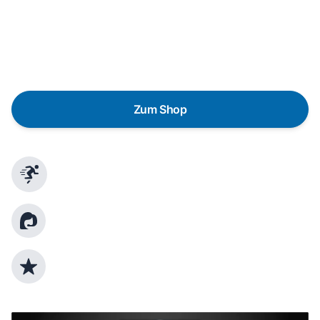
Eine Reparatur lohnt sich nicht? Du möchtest dein Gerät
lieber gegen einen energieeffizienten Nachfolger
austauschen? Unser
Produktberater
hilft dir, durch
gezielte Fragen das passende Gerät für deine
Bedürfnisse zu finden.
Zum Shop
Schnelle Lieferung
Kundenberatung
Top Produktauswahl