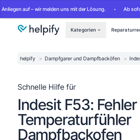
n auf – wir melden uns mit der Lösung.
•
Ab sofort 24/7 
Kategorien
Reparaturre
helpify
>
Dampfgarer und Dampfbacköfen
>
Inde
Schnelle Hilfe für
Indesit F53: Fehler
Temperaturfühler
Dampfbackofen