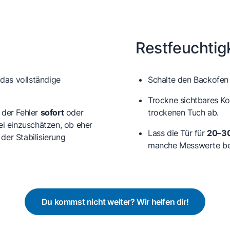
Restfeuchtig
das vollständige
Schalte den Backofen 
Trockne sichtbares K
 der Fehler
sofort
oder
trockenen Tuch ab.
ei einzuschätzen, ob eher
Lass die Tür für
20–30
der Stabilisierung
manche Messwerte bee
Du kommst nicht weiter? Wir helfen dir!