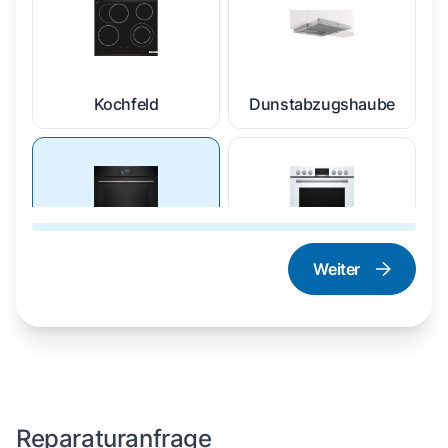
Kochfeld
Dunstabzugshaube
Weiter
Dampfgarer und
Herd und Backofen
Dampfbackofen
Reparaturanfrage