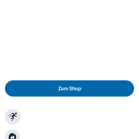
Neukauf
In wenigen Schritten dein passendes
Wunschgerät finden
Eine Reparatur lohnt sich nicht? Du möchtest dein Gerät
lieber gegen einen energieeffizienten Nachfolger
austauschen? Unser
Produktberater
hilft dir, durch
gezielte Fragen das passende Gerät für deine
Bedürfnisse zu finden.
Zum Shop
Schnelle Lieferung
Kundenberatung