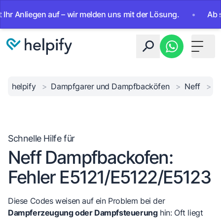
nliegen auf – wir melden uns mit der Lösung.
•
Ab sofort 
Toggle 
helpify
>
Dampfgarer und Dampfbacköfen
>
Neff
>
N
Schnelle Hilfe für
Neff Dampfbackofen:
Fehler E5121/E5122/E5123
Diese Codes weisen auf ein Problem bei der
Dampferzeugung oder Dampfsteuerung
hin: Oft liegt