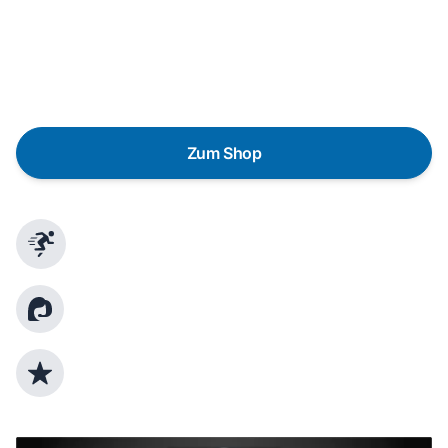
Eine Reparatur lohnt sich nicht? Du möchtest dein Gerät
lieber gegen einen energieeffizienten Nachfolger
austauschen? Unser
Produktberater
hilft dir, durch
gezielte Fragen das passende Gerät für deine
Bedürfnisse zu finden.
Zum Shop
Schnelle Lieferung
Kundenberatung
Top Produktauswahl