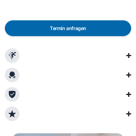
Techniker vor Ort
Termin anfragen
In 48 Stunden bei dir dank über 650 Partner-
Techniker in Deutschland
Garantierte Qualität durch professionelle
Techniker
Verwendung von Originalersatzteilen
Lebensdauer verlängern