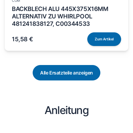
COM
BACKBLECH ALU 445X375X16MM
ALTERNATIV ZU WHIRLPOOL
481241838127, C00344533
15,58 €
Zum Artikel
Alle Ersatzteile anzeigen
Anleitung