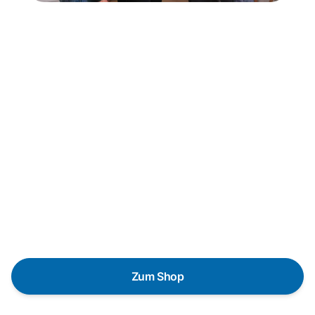
Neukauf
In wenigen Schritten dein passendes
Wunschgerät finden
Eine Reparatur lohnt sich nicht? Du möchtest dein Gerät
lieber gegen einen energieeffizienten Nachfolger
austauschen? Unser
Produktberater
hilft dir, durch
gezielte Fragen das passende Gerät für deine
Bedürfnisse zu finden.
Zum Shop