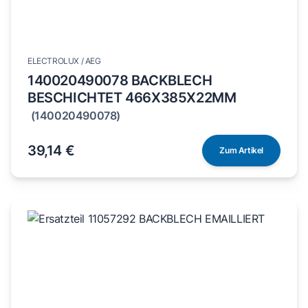
ELECTROLUX / AEG
140020490078 BACKBLECH
BESCHICHTET 466X385X22MM
(140020490078)
39,14 €
Zum Artikel