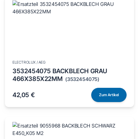
ELECTROLUX / AEG
3532454075 BACKBLECH GRAU
466X385X22MM
(3532454075)
42,05 €
Zum Artikel