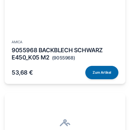
AMICA
9055968 BACKBLECH SCHWARZ
E450_K05 M2
(9055968)
53,68 €
Zum Artikel