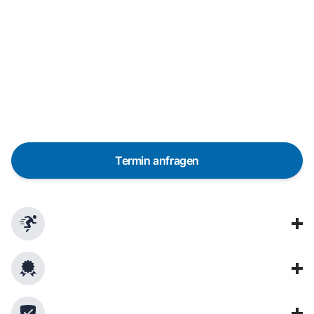
Reparaturanfrage
Schnelle Hilfe durch unsere Partner-
Techniker vor Ort
Termin anfragen
In 48 Stunden bei dir dank über 650 Partner-
Techniker in Deutschland
Garantierte Qualität durch professionelle
Techniker
Verwendung von Originalersatzteilen