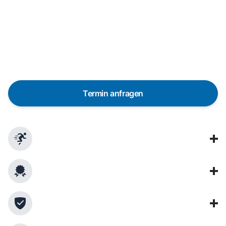
Reparaturanfrage
Schnelle Hilfe durch unsere Partner-
Techniker vor Ort
Termin anfragen
In 48 Stunden bei dir dank über 650 Partner-
Techniker in Deutschland
Garantierte Qualität durch professionelle
Techniker
Verwendung von Originalersatzteilen