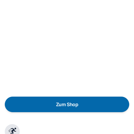
Neukauf
In wenigen Schritten dein passendes
Wunschgerät finden
Eine Reparatur lohnt sich nicht? Du möchtest dein Gerät
lieber gegen einen energieeffizienten Nachfolger
austauschen? Unser
Produktberater
hilft dir, durch
gezielte Fragen das passende Gerät für deine
Bedürfnisse zu finden.
Zum Shop
Schnelle Lieferung