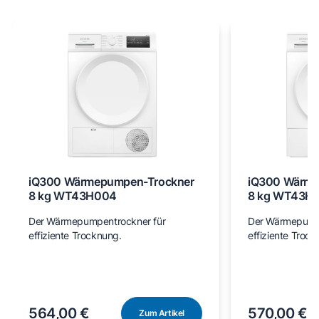
iQ300 Wärmepumpen-Trockner
iQ300 Wärme
8 kg WT43H004
8 kg WT43H
Der Wärmepumpentrockner für
Der Wärmepumpe
effiziente Trocknung.
effiziente Trock
564,00 €
570,00 €
Zum Artikel