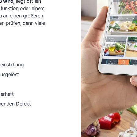
iß wird
, liegt oft ein
funktion oder einem
u an einen größeren
en prüfen, denn viele
instellung
usgelöst
erhaft
nnenden Defekt