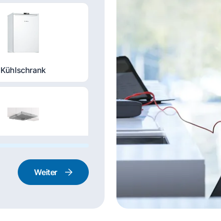
Kühlschrank
nstabzugshaube
Weiter