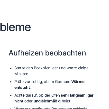
obleme
Aufheizen beobachten
Starte den Backofen leer und warte einige
Minuten.
Prüfe vorsichtig, ob im Garraum
Wärme
entsteht
.
Achte darauf, ob der Ofen
sehr langsam
,
gar
nicht
oder
ungleichmäßig
heizt.
Wenn nur bestimmte Programme schlecht