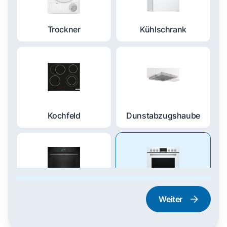
Trockner
Kühlschrank
Kochfeld
Dunstabzugshaube
Weiter
Dampfgarer und
Herd und Backofen
Dampfbackofen