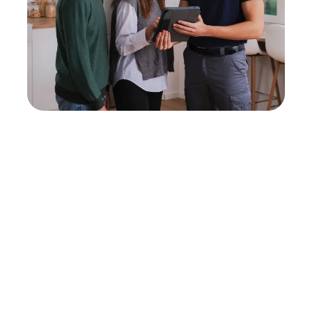
Neukauf
In wenigen Schritten dein passendes
Wunschgerät finden
Eine Reparatur lohnt sich nicht? Du möchtest dein Gerät
lieber gegen einen energieeffizienten Nachfolger
austauschen? Unser
Produktberater
hilft dir, durch