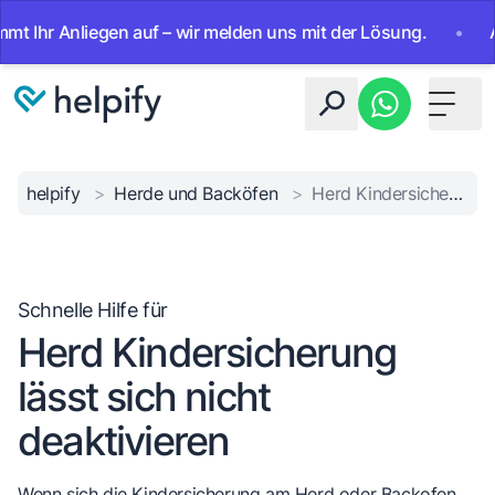
r Anliegen auf – wir melden uns mit der Lösung.
•
Ab sofo
Toggle 
helpify
>
Herde und Backöfen
>
Herd Kindersicherung lässt sich nicht deaktivieren
Schnelle Hilfe für
Herd Kindersicherung
lässt sich nicht
deaktivieren
Wenn sich die Kindersicherung am Herd oder Backofen