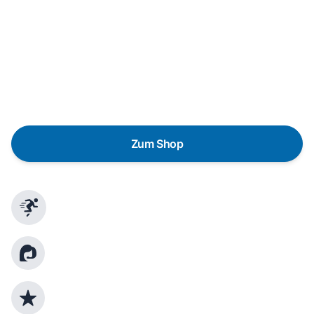
Wunschgerät finden
Eine Reparatur lohnt sich nicht? Du möchtest dein Gerät
lieber gegen einen energieeffizienten Nachfolger
austauschen? Unser
Produktberater
hilft dir, durch
gezielte Fragen das passende Gerät für deine
Bedürfnisse zu finden.
Zum Shop
Schnelle Lieferung
Kundenberatung
Top Produktauswahl