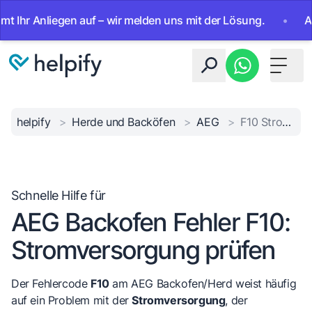
 Anliegen auf – wir melden uns mit der Lösung.
•
Ab sofor
Toggle 
helpify
>
Herde und Backöfen
>
AEG
>
F10 Stromversorgungsfehler
Schnelle Hilfe für
AEG Backofen Fehler F10:
Stromversorgung prüfen
Der Fehlercode
F10
am AEG Backofen/Herd weist häufig
auf ein Problem mit der
Stromversorgung
, der