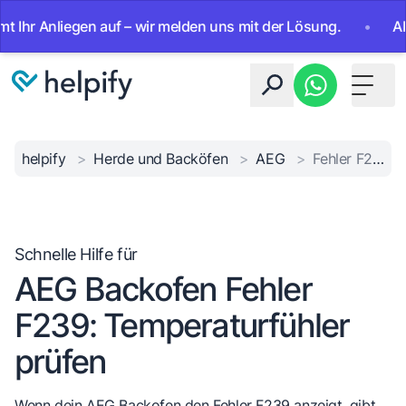
Anliegen auf – wir melden uns mit der Lösung.
•
Ab sofor
Toggle 
helpify
>
Herde und Backöfen
>
AEG
>
Fehler F239 Backofen
Schnelle Hilfe für
AEG Backofen Fehler
F239: Temperaturfühler
prüfen
Wenn dein AEG Backofen den Fehler F239 anzeigt, gibt