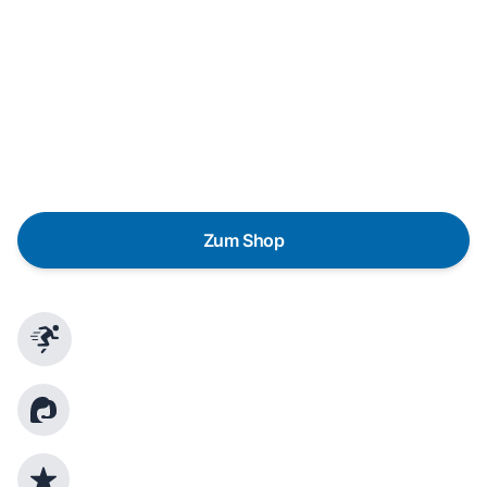
In wenigen Schritten dein passendes
Wunschgerät finden
Eine Reparatur lohnt sich nicht? Du möchtest dein Gerät
lieber gegen einen energieeffizienten Nachfolger
austauschen? Unser
Produktberater
hilft dir, durch
gezielte Fragen das passende Gerät für deine
Bedürfnisse zu finden.
Zum Shop
Schnelle Lieferung
Kundenberatung
Top Produktauswahl