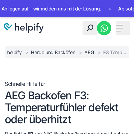
gen auf – wir melden uns mit der Lösung.
•
Ab sofort 24/7
Toggle 
helpify
>
Herde und Backöfen
>
AEG
>
F3 Temperaturfühler Fehler
Schnelle Hilfe für
AEG Backofen F3:
Temperaturfühler defekt
oder überhitzt
Der Fehler
F3
am AEG Backofen/Herd weist meist auf ein