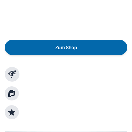
Eine Reparatur lohnt sich nicht? Du möchtest dein Gerät
lieber gegen einen energieeffizienten Nachfolger
austauschen? Unser
Produktberater
hilft dir, durch
gezielte Fragen das passende Gerät für deine
Bedürfnisse zu finden.
Zum Shop
Schnelle Lieferung
Kundenberatung
Top Produktauswahl