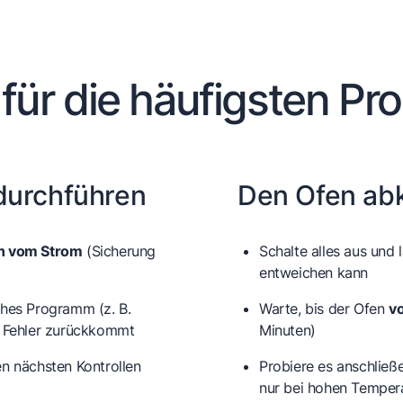
 für die häufigsten Pr
durchführen
Den Ofen abk
hn vom Strom
(Sicherung
Schalte alles aus und 
entweichen kann
ches Programm (z. B.
Warte, bis der Ofen
vo
r Fehler zurückkommt
Minuten)
en nächsten Kontrollen
Probiere es anschließ
nur bei hohen Tempera