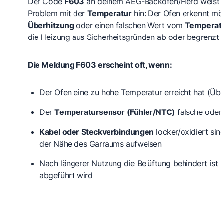
Der Code
F603
an deinem AEG-Backofen/Herd weist i
Problem mit der
Temperatur
hin: Der Ofen erkennt mö
Überhitzung
oder einen falschen Wert vom
Temperat
die Heizung aus Sicherheitsgründen ab oder begrenzt 
Die Meldung F603 erscheint oft, wenn:
Der Ofen eine zu hohe Temperatur erreicht hat (
Üb
Der
Temperatursensor (Fühler/NTC)
falsche oder 
Kabel oder Steckverbindungen
locker/oxidiert si
der Nähe des Garraums aufweisen
Nach längerer Nutzung die Belüftung behindert ist
abgeführt wird