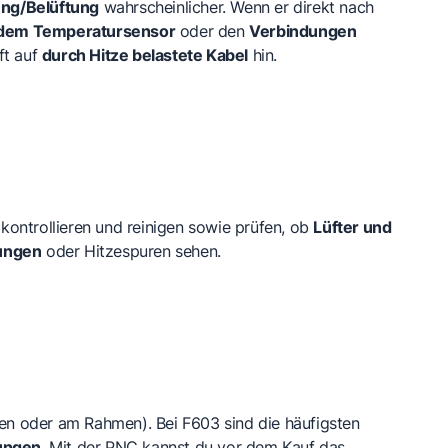
ung/Belüftung
wahrscheinlicher. Wenn er direkt nach
 dem Temperatursensor
oder den
Verbindungen
ft auf
durch Hitze belastete Kabel
hin.
 kontrollieren und reinigen sowie prüfen, ob
Lüfter und
ungen
oder Hitzespuren sehen.
n oder am Rahmen). Bei F603 sind die häufigsten
ungen
. Mit der PNC kannst du vor dem Kauf das