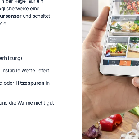
n der Regel auf ein
glicherweise eine
ursensor
und schaltet
sie.
erhitzung
)
instabile Werte liefert
nd oder
Hitzespuren
in
 und die Wärme nicht gut