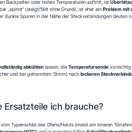
en Backzeiten oder hohen Temperaturen auftritt, ist
Überhitz
 „spinnt“ (steigt/fällt ohne Grund), ist eher ein
Problem mit
er dunkle Spuren in der Nähe der Steckverbindungen deuten o
vollständig abkühlen
lassen, die
Temperatursonde
vorsichtig
icher und bei getrenntem Strom) nach
lockeren Steckverbind
e Ersatzteile ich brauche?
vom Typenschild des Ofens/Herds (meist am inneren Türrahme
tursensor (NTC)
und in manchen Fällen
Kabel/Steckverbind