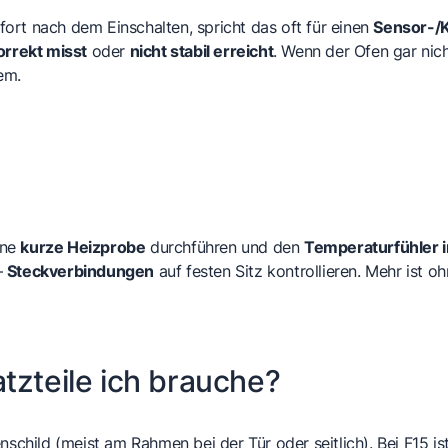
ort nach dem Einschalten, spricht das oft für einen
Sensor-/K
orrekt misst
oder
nicht stabil erreicht
. Wenn der Ofen gar nic
em.
ine
kurze Heizprobe
durchführen und den
Temperaturfühler i
–
Steckverbindungen
auf festen Sitz kontrollieren. Mehr ist oh
tzteile ich brauche?
child (meist am Rahmen bei der Tür oder seitlich). Bei F15 is