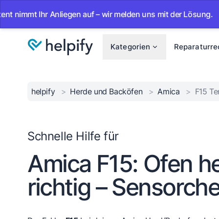
t Ihr Anliegen auf – wir melden uns mit der Lösung.
•
Ab
Kategorien
Reparaturre
helpify
>
Herde und Backöfen
>
Amica
>
F15 Te
Schnelle Hilfe für
Amica F15: Ofen he
richtig – Sensorch