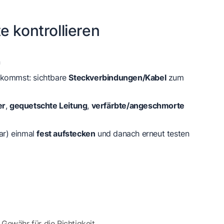
e kontrollieren
n
nkommst: sichtbare
Steckverbindungen/Kabel
zum
er
,
gequetschte Leitung
,
verfärbte/angeschmorte
bar) einmal
fest aufstecken
und danach erneut testen
 Gewähr für die Richtigkeit