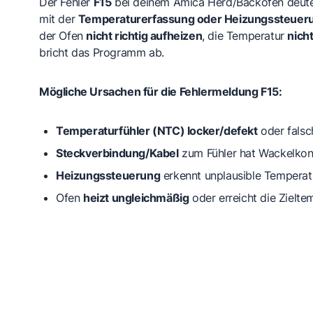
Der Fehler
F15
bei deinem Amica Herd/Backofen deutet
mit der
Temperaturerfassung oder Heizungssteuer
der Ofen
nicht richtig aufheizen
, die Temperatur
nicht
bricht das Programm ab.
Mögliche Ursachen für die Fehlermeldung F15:
Temperaturfühler (NTC) locker/defekt
oder fals
Steckverbindung/Kabel
zum Fühler hat Wackelkon
Heizungssteuerung
erkennt unplausible Tempera
Ofen
heizt ungleichmäßig
oder erreicht die Zielte