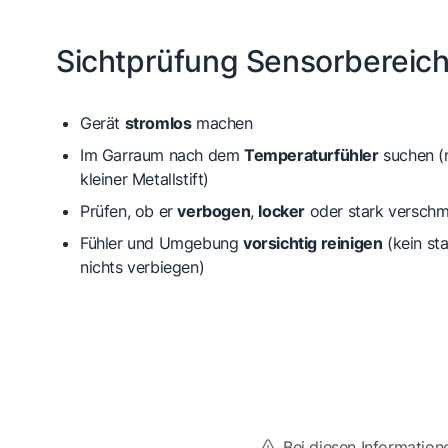
Sichtprüfung Sensorbereic
Gerät
stromlos
machen
Im Garraum nach dem
Temperaturfühler
suchen (m
kleiner Metallstift)
Prüfen, ob er
verbogen
,
locker
oder stark verschmu
Fühler und Umgebung
vorsichtig reinigen
(kein sta
nichts verbiegen)
Bei diesen Information