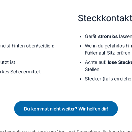
h
Steckkontakt
Gerät
stromlos
lasse
eist hinten oben/seitlich:
Wenn du gefahrlos hi
Fühler auf Sitz prüfen
tzt ist
Achte auf:
lose Steck
Stellen
rkes Scheuermittel,
Stecker (falls erreich
Du kommst nicht weiter? Wir helfen dir!
en handelt es sich (nur) um Vor- und Ratschläge. Es kann keine