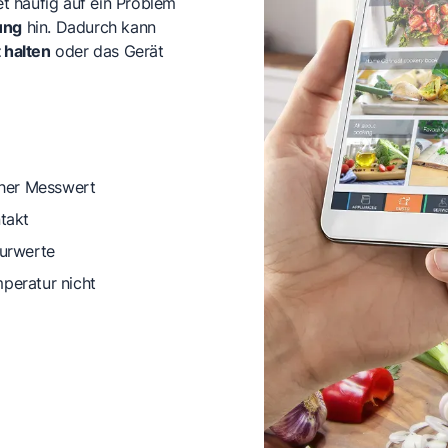
 häufig auf ein Problem
ung
hin. Dadurch kann
 halten
oder das Gerät
cher Messwert
takt
turwerte
mperatur nicht