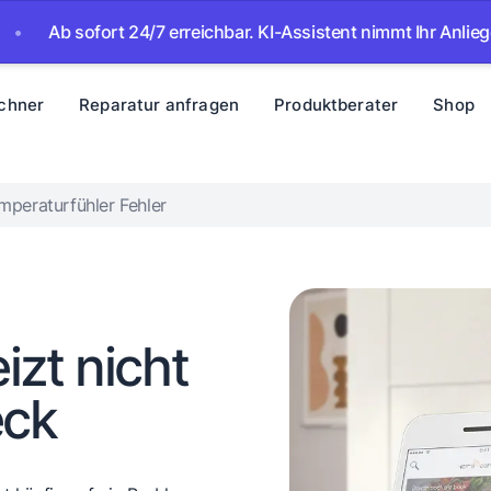
 sofort 24/7 erreichbar. KI-Assistent nimmt Ihr Anliegen auf –
chner
Reparatur anfragen
Produktberater
Shop
mperaturfühler Fehler
izt nicht
eck