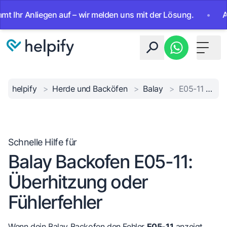
 Anliegen auf – wir melden uns mit der Lösung.
•
Ab sofor
Toggle 
helpify
>
Herde und Backöfen
>
Balay
>
E05-11 Überhitzung/Fühler
Schnelle Hilfe für
Balay Backofen E05-11:
Überhitzung oder
Fühlerfehler
Wenn dein Balay Backofen den Fehler
E05-11
anzeigt,