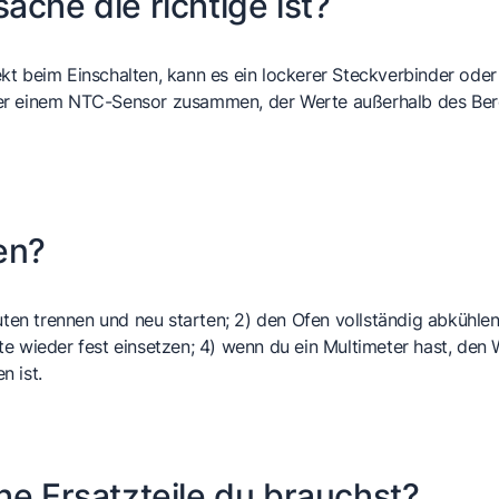
ache die richtige ist?
t beim Einschalten, kann es ein lockerer Steckverbinder oder e
r einem
NTC-Sensor
zusammen, der Werte außerhalb des Bere
en?
nuten trennen und neu starten; 2) den Ofen vollständig abkühl
te wieder fest einsetzen; 4) wenn du ein Multimeter hast, de
n ist.
he Ersatzteile du brauchst?