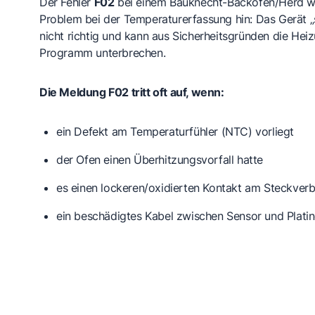
Der Fehler
F02
bei einem Bauknecht-Backofen/Herd wei
Problem bei der Temperaturerfassung hin: Das Gerät „s
nicht richtig und kann aus Sicherheitsgründen die He
Programm unterbrechen.
Die Meldung F02 tritt oft auf, wenn:
ein
Defekt am Temperaturfühler (NTC)
vorliegt
der Ofen einen
Überhitzungsvorfall
hatte
es einen
lockeren/oxidierten Kontakt
am Steckverbi
ein
beschädigtes Kabel
zwischen Sensor und Platin