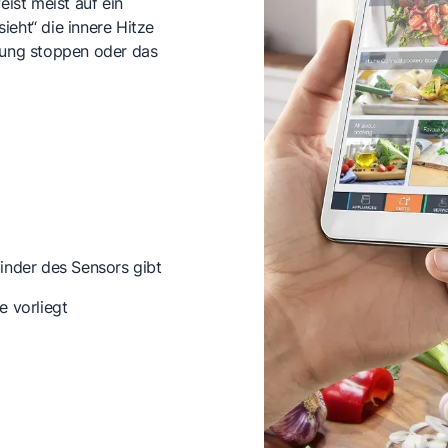
st meist auf ein
ieht“ die innere Hitze
izung stoppen oder das
nder des Sensors gibt
e vorliegt