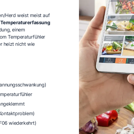
n/Herd weist meist auf
r
Temperaturerfassung
ndung, einem
vom Temperaturfühler
 heizt nicht wie
annungsschwankung)
mperaturfühler
/angeklemmt
(Kontaktproblem)
 F06 wiederkehrt)