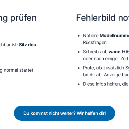
ng prüfen
Fehlerbild no
Notiere
Modellnumme
Rückfragen
chbar ist:
Sitz des
Schreib auf,
wann
F06 
oder nach einiger Zeit
Prüfe, ob zusätzlich 
g normal startet
bricht ab
,
Anzeige fla
Diese Infos helfen, d
Du kommst nicht weiter? Wir helfen dir!