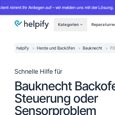
mmt Ihr Anliegen auf – wir melden uns mit der Lösung.
•
A
Kategorien
Reparaturre
helpify
>
Herde und Backöfen
>
Bauknecht
>
F0
Schnelle Hilfe für
Bauknecht Backof
Steuerung oder
Sensorproblem