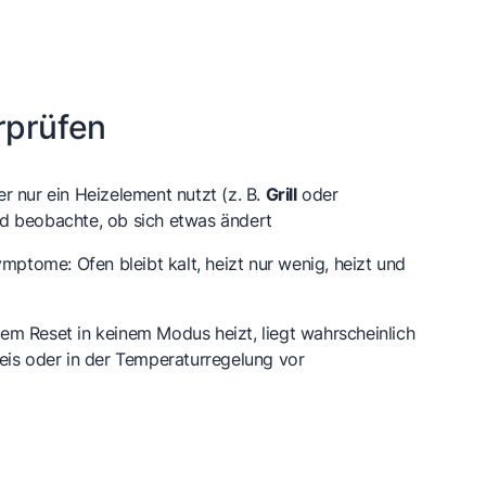
rprüfen
r nur ein Heizelement nutzt (z. B.
Grill
oder
nd beobachte, ob sich etwas ändert
 Symptome:
Ofen bleibt kalt
,
heizt nur wenig
,
heizt und
m Reset in keinem Modus heizt, liegt wahrscheinlich
eis oder in der Temperaturregelung vor