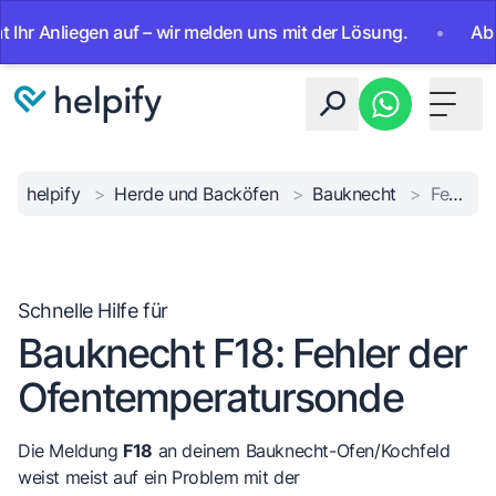
 Anliegen auf – wir melden uns mit der Lösung.
•
Ab sofor
Toggle 
helpify
>
Herde und Backöfen
>
Bauknecht
>
Fehler Ofensonde
Schnelle Hilfe für
Bauknecht F18: Fehler der
Ofentemperatursonde
Die Meldung
F18
an deinem Bauknecht-Ofen/Kochfeld
weist meist auf ein Problem mit der