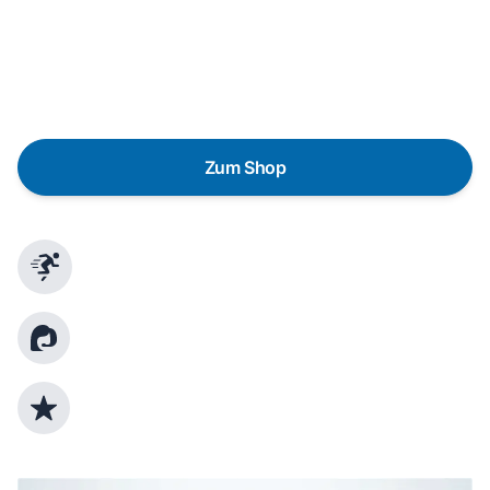
Eine Reparatur lohnt sich nicht? Du möchtest dein Gerät
lieber gegen einen energieeffizienten Nachfolger
austauschen? Unser
Produktberater
hilft dir, durch
gezielte Fragen das passende Gerät für deine
Bedürfnisse zu finden.
Zum Shop
Schnelle Lieferung
Kundenberatung
Top Produktauswahl