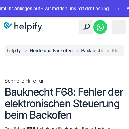
 Anliegen auf – wir melden uns mit der Lösung.
•
Ab sofor
Toggle 
helpify
>
Herde und Backöfen
>
Bauknecht
>
Elektronikfehler F68
Schnelle Hilfe für
Bauknecht F68: Fehler der
elektronischen Steuerung
beim Backofen
Der Fehler
F68
bei einem Bauknecht-Backofen/einer