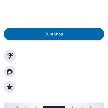
lieber gegen einen energieeffizienten Nachfolger
austauschen? Unser
Produktberater
hilft dir, durch
gezielte Fragen das passende Gerät für deine
Bedürfnisse zu finden.
Zum Shop
Schnelle Lieferung
Kundenberatung
Top Produktauswahl