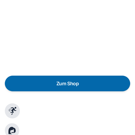
Neukauf
In wenigen Schritten dein passendes
Wunschgerät finden
Eine Reparatur lohnt sich nicht? Du möchtest dein Gerät
lieber gegen einen energieeffizienten Nachfolger
austauschen? Unser
Produktberater
hilft dir, durch
gezielte Fragen das passende Gerät für deine
Bedürfnisse zu finden.
Zum Shop
Schnelle Lieferung
Kundenberatung