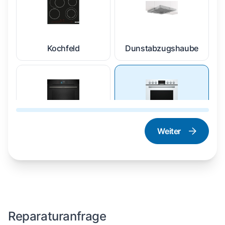
Kochfeld
Dunstabzugshaube
Weiter
Dampfgarer und
Herd und Backofen
Dampfbackofen
Reparaturanfrage