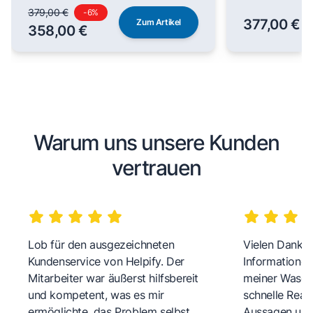
379,00 €
-
6
%
377,00 €
Zum Artikel
358,00 €
Warum uns unsere Kunden
vertrauen
Lob für den ausgezeichneten
Vielen Dank fü
Kundenservice von Helpify. Der
Informationen
Mitarbeiter war äußerst hilfsbereit
meiner Wasch
und kompetent, was es mir
schnelle Reakt
ermöglichte, das Problem selbst
Aussagen und 