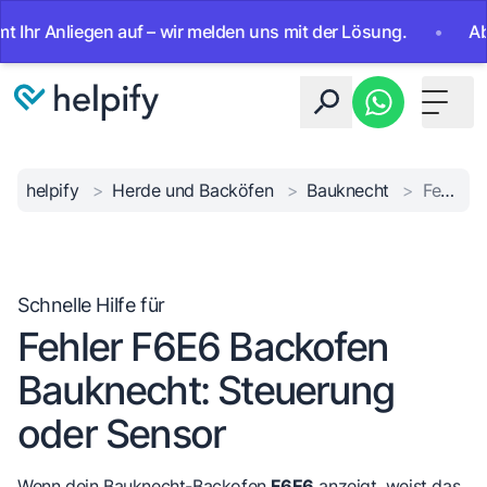
Anliegen auf – wir melden uns mit der Lösung.
•
Ab sofort
Toggle 
helpify
>
Herde und Backöfen
>
Bauknecht
>
Fehler F6E6 Bauknecht
Schnelle Hilfe für
Fehler F6E6 Backofen
Bauknecht: Steuerung
oder Sensor
Wenn dein Bauknecht-Backofen
F6E6
anzeigt, weist das