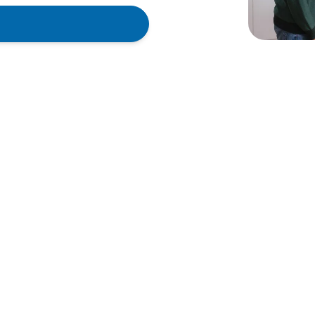
chniker in Deutschland
erhalb von 48 Stunden vor
ker
nikern aus unserem
 einhalten, um dir optimalen
n unsere Partner
ler.
Gerätes verlängert werden -