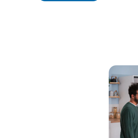
ch unsere
vor Ort
werden kann, empfehlen wir,
hen.