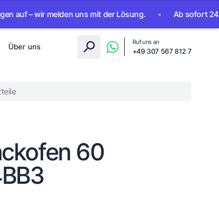
f – wir melden uns mit der Lösung.
•
Ab sofort 24/7 errei
Ruf uns an
Über uns
+49 307 567 812 7
teile
Backofen 60
4BB3