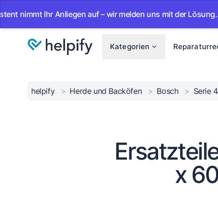
immt Ihr Anliegen auf – wir melden uns mit der Lösung.
•
Kategorien
Reparaturre
helpify
>
Herde und Backöfen
>
Bosch
>
Serie 
Ersatzteil
x 6