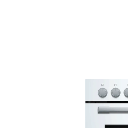
 passenden, energieeffizienten
en dein
hgerät