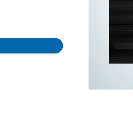
ät lieber gegen einen
duktberater
hilft dir, durch
sse zu finden.
ungseingang direkt
weiter.
auf hohe Qualität.