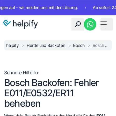
uf – wir melden uns mit der Lösung.
•
Ab sofort 24/7 erre
Toggle 
helpify
>
Herde und Backöfen
>
Bosch
>
Bosch Fehler E011/ER11
Schnelle Hilfe für
Bosch Backofen: Fehler
E011/E0532/ER11
beheben
Wenn dein Bosch Backofen oder Herd die Codes
E011
,