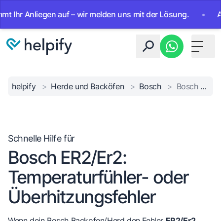
 Anliegen auf – wir melden uns mit der Lösung.
•
Ab sofo
Toggle 
helpify
>
Herde und Backöfen
>
Bosch
>
Bosch ER2 Temperaturfehler
Schnelle Hilfe für
Bosch ER2/Er2:
Temperaturfühler- oder
Überhitzungsfehler
Wenn dein Bosch Backofen/Herd den Fehler
ER2/Er2