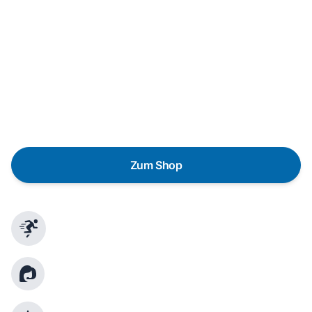
In wenigen Schritten dein passendes
Wunschgerät finden
Eine Reparatur lohnt sich nicht? Du möchtest dein Gerät
lieber gegen einen energieeffizienten Nachfolger
austauschen? Unser
Produktberater
hilft dir, durch
gezielte Fragen das passende Gerät für deine
Bedürfnisse zu finden.
Zum Shop
Schnelle Lieferung
Kundenberatung