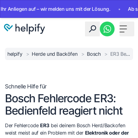
liegen auf – wir melden uns mit der Lösung.
•
Ab sofort 2
Toggle 
helpify
>
Herde und Backöfen
>
Bosch
>
ER3 Bedienfeldfehler
Schnelle Hilfe für
Bosch Fehlercode ER3:
Bedienfeld reagiert nicht
Der Fehlercode
ER3
bei deinem Bosch Herd/Backofen
weist meist auf ein Problem mit der
Elektronik oder der