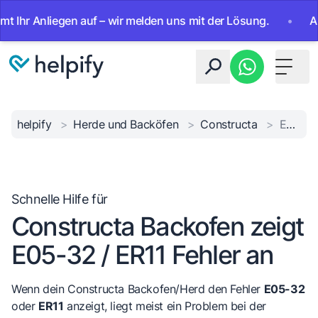
 Anliegen auf – wir melden uns mit der Lösung.
•
Ab sofor
Toggle 
helpify
>
Herde und Backöfen
>
Constructa
>
E05-32/ER11 Fehler
Schnelle Hilfe für
Constructa Backofen zeigt
E05-32 / ER11 Fehler an
Wenn dein Constructa Backofen/Herd den Fehler
E05-32
oder
ER11
anzeigt, liegt meist ein Problem bei der