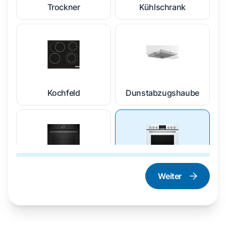
Trockner
Kühlschrank
Kochfeld
Dunstabzugshaube
Weiter
Dampfgarer und
Herd und Backofen
Dampfbackofen