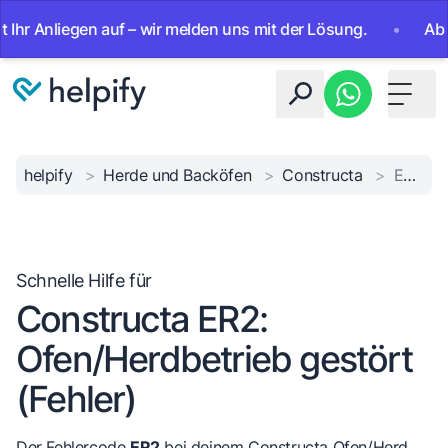
 Anliegen auf – wir melden uns mit der Lösung.
•
Ab sofor
Toggle 
helpify
>
Herde und Backöfen
>
Constructa
>
ER2 Ofen Störung
Schnelle Hilfe für
Constructa ER2:
Ofen/Herdbetrieb gestört
(Fehler)
Der Fehlercode
ER2
bei deinem Constructa Ofen/Herd