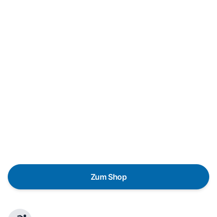
Neukauf
In wenigen Schritten dein passendes
Wunschgerät finden
Eine Reparatur lohnt sich nicht? Du möchtest dein Gerät
lieber gegen einen energieeffizienten Nachfolger
austauschen? Unser
Produktberater
hilft dir, durch
gezielte Fragen das passende Gerät für deine
Bedürfnisse zu finden.
Zum Shop