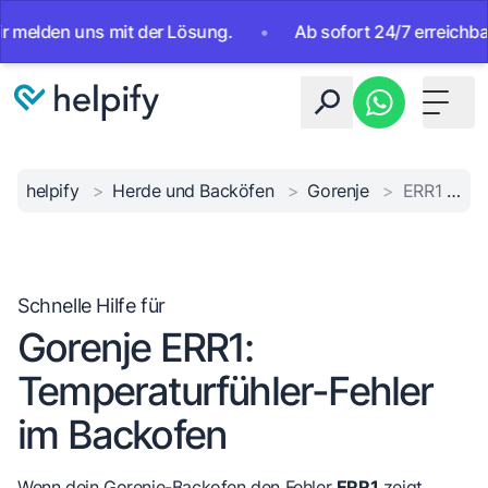
den uns mit der Lösung.
•
Ab sofort 24/7 erreichbar. KI-A
Toggle 
helpify
>
Herde und Backöfen
>
Gorenje
>
ERR1 Temperaturfühler-Fehler
Schnelle Hilfe für
Gorenje ERR1:
Temperaturfühler-Fehler
im Backofen
Wenn dein Gorenje-Backofen den Fehler
ERR1
zeigt,